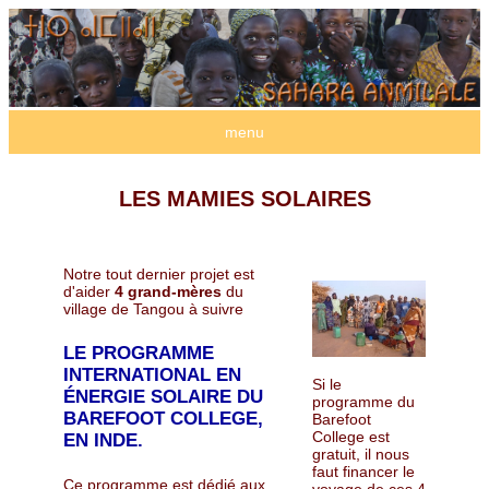
menu
LES MAMIES SOLAIRES
Notre tout dernier projet est
d'aider
4 grand-mères
du
village de Tangou à suivre
LE PROGRAMME
INTERNATIONAL EN
Si le
ÉNERGIE SOLAIRE
DU
programme du
BAREFOOT COLLEGE
,
Barefoot
College est
EN INDE.
gratuit, il nous
faut financer le
Ce programme est dédié aux
voyage de ces 4