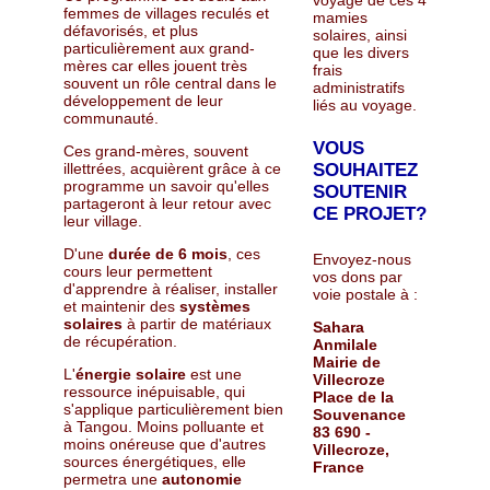
femmes de villages reculés et
mamies
défavorisés, et plus
solaires, ainsi
particulièrement aux grand-
que les divers
mères car elles jouent très
frais
souvent un rôle central dans le
administratifs
développement de leur
liés au voyage.
communauté.
VOUS
Ces grand-mères, souvent
SOUHAITEZ
illettrées, acquièrent grâce à ce
programme un savoir qu'elles
SOUTENIR
partageront à leur retour avec
CE PROJET?
leur village.
D'une
durée de 6 mois
, ces
Envoyez-nous
cours leur permettent
vos dons par
d'apprendre à réaliser, installer
voie postale à :
et maintenir des
systèmes
solaires
à partir de matériaux
Sahara
de récupération.
Anmilale
Mairie de
L'
énergie solaire
est une
Villecroze
ressource inépuisable, qui
Place de la
s'applique particulièrement bien
Souvenance
à Tangou. Moins polluante et
83 690 -
moins onéreuse que d'autres
Villecroze,
sources énergétiques, elle
France
permetra une
autonomie